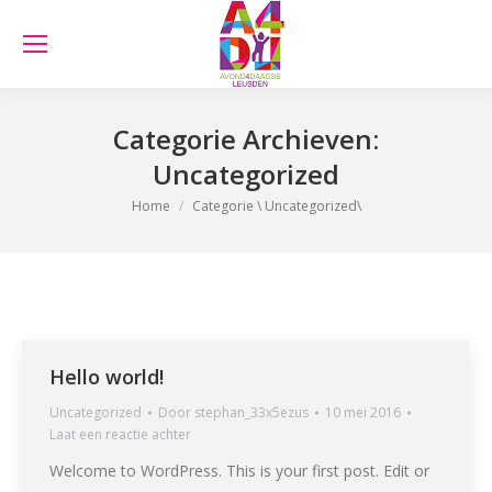
Categorie Archieven:
Uncategorized
Je bent hier:
Home
Categorie \ Uncategorized\
Hello world!
Uncategorized
Door
stephan_33x5ezus
10 mei 2016
Laat een reactie achter
Welcome to WordPress. This is your first post. Edit or